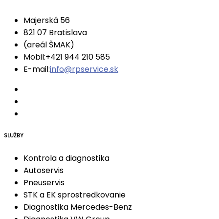
Majerská 56
821 07 Bratislava
(areál ŠMAK)
Mobil:
+421 944 210 585
E-mail:
info@rpservice.sk
SLUŽBY
Kontrola a diagnostika
Autoservis
Pneuservis
STK a EK sprostredkovanie
Diagnostika Mercedes-Benz